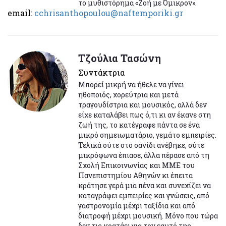
το μυθιστόρημα «Ζοή με Όμικρον».
email:
cchrisanthopoulou@naftemporiki.gr
Τζούλια Τασώνη
Συντάκτρια
Μπορεί μικρή να ήθελε να γίνει
ηθοποιός, χορεύτρια και μετά
τραγουδίστρια και μουσικός, αλλά δεν
είχε καταλάβει πως ό,τι κι αν έκανε στη
ζωή της, το κατέγραφε πάντα σε ένα
μικρό σημειωματάριο, γεμάτο εμπειρίες.
Τελικά ούτε στο σανίδι ανέβηκε, ούτε
μικρόφωνα έπιασε, άλλα πέρασε από τη
Σχολή Επικοινωνίας και ΜΜΕ του
Πανεπιστημίου Αθηνών κι έπειτα
κράτησε γερά μια πένα και συνεχίζει να
καταγράφει εμπειρίες και γνώσεις, από
γαστρονομία μέχρι ταξίδια και από
διατροφή μέχρι μουσική. Μόνο που τώρα
δεν τις κρατάει για τον εαυτό της.