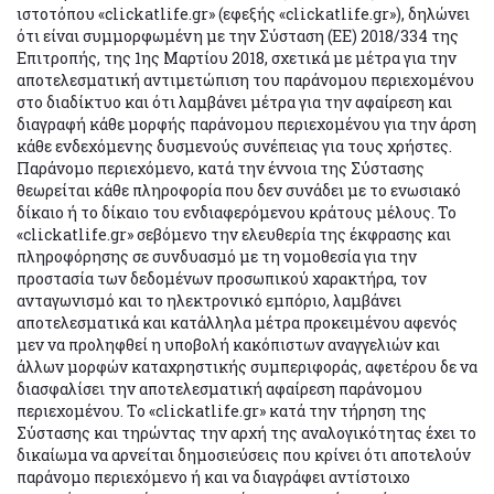
ιστοτόπου «clickatlife.gr» (εφεξής «clickatlife.gr»), δηλώνει
ότι είναι συμμορφωμένη με την Σύσταση (ΕΕ) 2018/334 της
Επιτροπής, της 1ης Μαρτίου 2018, σχετικά με μέτρα για την
αποτελεσματική αντιμετώπιση του παράνομου περιεχομένου
στο διαδίκτυο και ότι λαμβάνει μέτρα για την αφαίρεση και
διαγραφή κάθε μορφής παράνομου περιεχομένου για την άρση
κάθε ενδεχόμενης δυσμενούς συνέπειας για τους χρήστες.
Παράνομο περιεχόμενο, κατά την έννοια της Σύστασης
θεωρείται κάθε πληροφορία που δεν συνάδει με το ενωσιακό
δίκαιο ή το δίκαιο του ενδιαφερόμενου κράτους μέλους. Το
«clickatlife.gr» σεβόμενο την ελευθερία της έκφρασης και
πληροφόρησης σε συνδυασμό με τη νομοθεσία για την
προστασία των δεδομένων προσωπικού χαρακτήρα, τον
ανταγωνισμό και το ηλεκτρονικό εμπόριο, λαμβάνει
αποτελεσματικά και κατάλληλα μέτρα προκειμένου αφενός
μεν να προληφθεί η υποβολή κακόπιστων αναγγελιών και
άλλων μορφών καταχρηστικής συμπεριφοράς, αφετέρου δε να
διασφαλίσει την αποτελεσματική αφαίρεση παράνομου
περιεχομένου. Το «clickatlife.gr» κατά την τήρηση της
Σύστασης και τηρώντας την αρχή της αναλογικότητας έχει το
δικαίωμα να αρνείται δημοσιεύσεις που κρίνει ότι αποτελούν
παράνομο περιεχόμενο ή και να διαγράφει αντίστοιχο