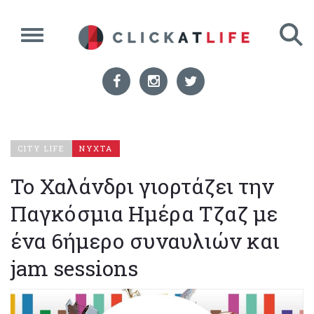
CITY LIFE
ΝΥΧΤΑ
Το Χαλάνδρι γιορτάζει την
Παγκόσμια Ημέρα Τζαζ με
ένα 6ήμερο συναυλιών και
jam sessions