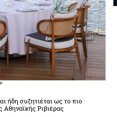
αι ήδη συζητιέται ως το πιο
ς Αθηναϊκής Ριβιέρας