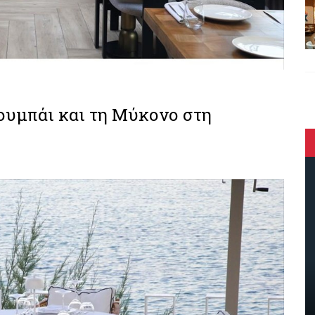
τουμπάι και τη Μύκονο στη