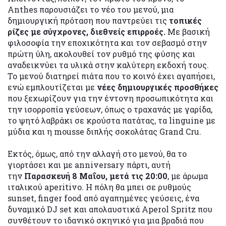
Anthes παρουσιάζει το νέο του μενού, μια
δημιουργική πρόταση που παντρεύει τις
τοπικές
ρίζες με σύγχρονες, διεθνείς επιρροές.
Με βασική
φιλοσοφία την εποχικότητα και τον σεβασμό στην
πρώτη ύλη, ακολουθεί τον ρυθμό της φύσης και
αναδεικνύει τα υλικά στην καλύτερη εκδοχή τους.
Το μενού διατηρεί πιάτα που το κοινό έχει αγαπήσει,
ενώ εμπλουτίζεται με
νέες δημιουργικές προσθήκες
που ξεχωρίζουν για την έντονη προσωπικότητα και
την ισορροπία γεύσεων, όπως ο τραχανάς με γαρίδα,
το ψητό λαβράκι σε κρούστα πατάτας, τα linguine με
μύδια και η mousse διπλής σοκολάτας Grand Cru.
Εκτός, όμως, από την αλλαγή στο μενού, θα το
γιορτάσει και με anniversary πάρτι, αυτή
την
Παρασκευή 8 Μαΐου, μετά τις 20:00
, με άρωμα
ιταλικού aperitivo. Η πόλη θα μπει σε ρυθμούς
sunset, finger food από αγαπημένες γεύσεις, ένα
δυναμικό DJ set και απολαυστικά Aperol Spritz που
συνθέτουν το ιδανικό σκηνικό για μια βραδιά που