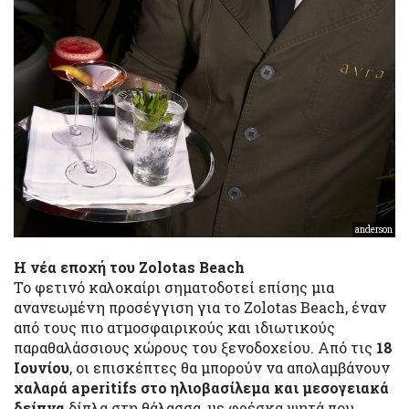
anderson
Η νέα εποχή του Zolotas Beach
Το φετινό καλοκαίρι σηματοδοτεί επίσης μια
ανανεωμένη προσέγγιση για το Zolotas Beach, έναν
από τους πιο ατμοσφαιρικούς και ιδιωτικούς
παραθαλάσσιους χώρους του ξενοδοχείου. Από τις
18
Ιουνίου
, οι επισκέπτες θα μπορούν να απολαμβάνουν
χαλαρά aperitifs στο ηλιοβασίλεμα και μεσογειακά
δείπνα
δίπλα στη θάλασσα, με φρέσκα ψητά που