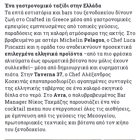
Ένα γαστρονομικό ταξίδι στην Ελλάδα
Τα επτά εστιατόρια και bars του ξενοδοχείου δίνουν
ζωή στο Crafted in Greece μέσα από γαστρονομικές
εμπειρίες εμπνευσμένες από τοπικές γεύσεις,
παραδόσεις και τη χαλαρή ατμόσφαιρα της ακτής. Στο
βραβευμένο με αστέρι Michelin
Pelagos
, ο Chef Luca
Piscazzi και η ομάδα του αναδεικνύουν προσεκτικά
επιλεγμένα ελληνικά προϊόντα
–από τα πιο φρέσκα
αλιεύματα έως αρωματικά βότανα που μόλις έχουν
συλλεχθεί– μέσα από δημιουργικά και ευρηματικά
πιάτα. Στην
Taverna 37
, ο Chef Αλέξανδρος
Κοσκινάς επαναπροσδιορίζει αγαπημένες συνταγές
της ελληνικής ταβέρνας σε ένα χαλαρό σκηνικό
δίπλα στο νερό. Στο
Avra
, ο πολυβραβευμένος Bar
Manager Νίκος Ταχμάζης παρουσιάζει ένα νέο
cocktail menu που ενεργοποιεί όλες τις αισθήσεις,
με έμπνευση από τις γεύσεις της Μεσογείου,
πρωτοποριακές τεχνικές και βότανα από τον κήπο
του ξενοδοχείου.