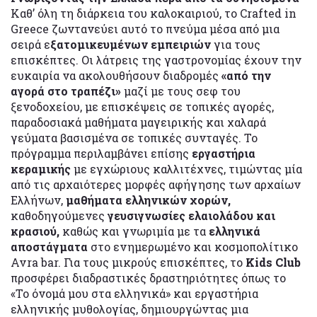
Καθ’ όλη τη διάρκεια του καλοκαιριού, το Crafted in
Greece ζωντανεύει αυτό το πνεύμα μέσα από μια
σειρά ε
ξατομικευμένων εμπειριών
για τους
επισκέπτες. Οι λάτρεις της γαστρονομίας έχουν την
ευκαιρία να ακολουθήσουν διαδρομές
«από την
αγορά στο τραπέζι»
μαζί με τους σεφ του
ξενοδοχείου, με επισκέψεις σε τοπικές αγορές,
παραδοσιακά μαθήματα μαγειρικής και χαλαρά
γεύματα βασισμένα σε τοπικές συνταγές. Το
πρόγραμμα περιλαμβάνει επίσης
εργαστήρια
κεραμικής
με εγχώριους καλλιτέχνες, τιμώντας μία
από τις αρχαιότερες μορφές αφήγησης των αρχαίων
Ελλήνων,
μαθήματα ελληνικών χορών,
καθοδηγούμενες
γευσιγνωσίες ελαιολάδου και
κρασιού,
καθώς και γνωριμία με τα
ελληνικά
αποστάγματα
στο ενημερωμένο και κοσμοπολίτικο
Avra bar. Για τους μικρούς επισκέπτες, το
Kids Club
προσφέρει διαδραστικές δραστηριότητες όπως το
«Το όνομά μου στα ελληνικά» και εργαστήρια
ελληνικής μυθολογίας, δημιουργώντας μια