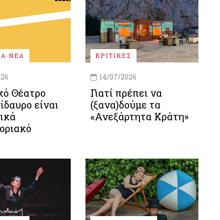
ΚΑ ΝΕΑ
ΚΡΙΤΙΚΕΣ
026
14/07/2026
κό Θέατρο
Γιατί πρέπει να
ίδαυρο είναι
(ξανα)δούμε τα
ικά
«Ανεξάρτητα Κράτη»
οριακό