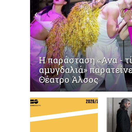
Η παράσταση «Ανα - τ
αμυγδαλιά» παρατείνε
Θέατρο Άλσος