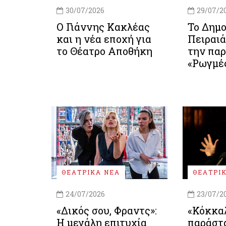
30/07/2026
29/07/2
Ο Γιάννης Κακλέας
Το Δημο
και η νέα εποχή για
Πειραιά
το Θέατρο Αποθήκη
την πα
«Ρωγμέ
ΘΕΑΤΡΙΚΑ ΝΕΑ
ΘΕΑΤΡΙ
24/07/2026
23/07/2
«Δικός σου, Φραντς»:
«Κόκκαλ
Η μεγάλη επιτυχία
παράστ