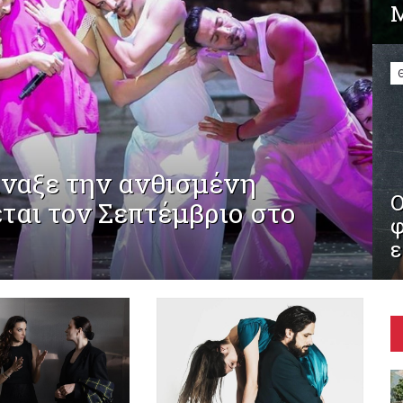
Μ
ίναξε την ανθισμένη
Ο
ται τον Σεπτέμβριο στο
φ
ε