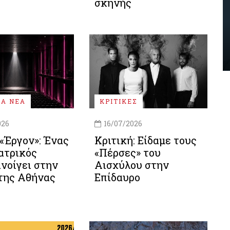
σκηνής
ΚΑ ΝΕΑ
ΚΡΙΤΙΚΕΣ
026
16/07/2026
«Έργον»: Ένας
Kριτική: Είδαμε τους
ατρικός
«Πέρσες» του
νοίγει στην
Αισχύλου στην
της Αθήνας
Επίδαυρο