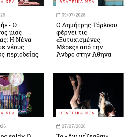
ΚΑ ΝΕΑ
ΘΕΑΤΡΙΚΑ ΝΕΑ
026
09/07/2026
ή» - Ο
Ο Δημήτρης Τάρλοου
ος μιας
φέρνει τις
ας: Η Νένα
«Ευτυχισμένες
με νέους
Μέρες» από την
ς περιοδείας
Άνδρο στην Άθηνα
ΚΑ ΝΕΑ
ΘΕΑΤΡΙΚΑ ΝΕΑ
026
07/07/2026
ος sold»: Ο
Το «Αγωνίζεσθαι»