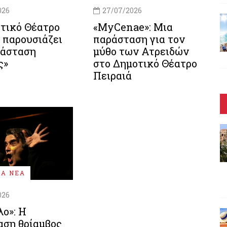
026
27/07/2026
τικό Θέατρο
«MyCenae»: Μια
 παρουσιάζει
παράσταση για τον
ράσταση
μύθο των Ατρειδών
ς»
στο Δημοτικό Θέατρο
Πειραιά
ΚΑ ΝΕΑ
026
ο»: Η
αση θρίαμβος