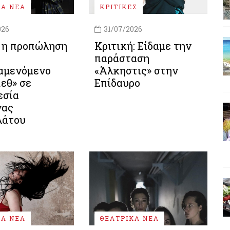
ΚΑ ΝΕΑ
ΚΡΙΤΙΚΕΣ
026
31/07/2026
ι η προπώληση
Κριτική: Είδαμε την
παράσταση
αμενόμενο
«Άλκηστις» στην
εθ» σε
Επίδαυρο
εσία
νας
λάτου
ΚΑ ΝΕΑ
ΘΕΑΤΡΙΚΑ ΝΕΑ