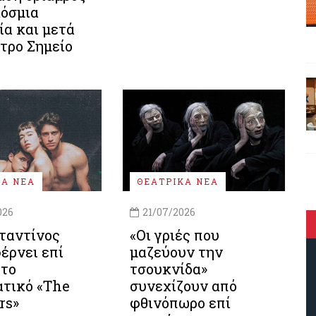
κόσμια
ία και μετά
τρο Σημείο
ΚΑ ΝΕΑ
ΘΕΑΤΡΙΚΑ ΝΕΑ
026
21/07/2026
ταντίνος
«Οι γριές που
έρνει επί
μαζεύουν την
 το
τσουκνίδα»
ατικό «The
συνεχίζουν από
rs»
φθινόπωρο επί