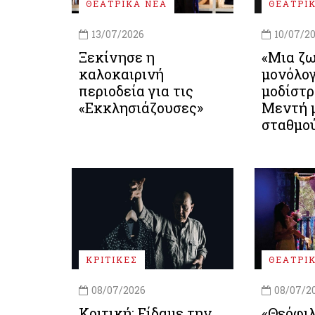
ΘΕΑΤΡΙΚΑ ΝΕΑ
ΘΕΑΤΡΙ
13/07/2026
10/07/2
Ξεκίνησε η
«Μια ζω
καλοκαιρινή
μονόλογ
περιοδεία για τις
μοδίστρ
«Εκκλησιάζουσες»
Μεντή 
σταθμού
ΚΡΙΤΙΚΕΣ
ΘΕΑΤΡΙ
08/07/2026
08/07/2
Κριτική: Είδαμε την
«Θεόφιλ