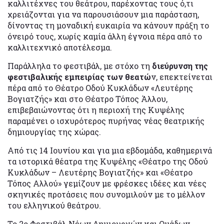
καλλιτέχνες του θεάτρου, παρέχοντας τους ό,τι
χρειάζονται για να παρουσιάσουν μια παράσταση,
δίνοντας τη μοναδική ευκαιρία να κάνουν πράξη το
όνειρό τους, χωρίς καμία άλλη έγνοια πέρα από το
καλλιτεχνικό αποτέλεσμα.
Παράλληλα το φεστιβάλ, με στόχο τη
διεύρυνση της
φεστιβαλικής εμπειρίας των θεατώ
ν, επεκτείνεται
πέρα από το Θέατρο Οδού Κυκλάδων «Λευτέρης
Βογιατζής» και στο Θέατρο Τόπος Άλλου,
επιβεβαιώνοντας ότι η περιοχή της Κυψέλης
παραμένει ο ισχυρότερος πυρήνας νέας θεατρικής
δημιουργίας της χώρας.
Από τις 14 Ιουνίου και για μια εβδομάδα, καθημερινά
τα ιστορικά θέατρα της Κυψέλης «Θέατρο της Οδού
Κυκλάδων – Λευτέρης Βογιατζής» και «Θέατρο
Τόπος Αλλού» γεμίζουν με φρέσκες ιδέες και νέες
σκηνικές προτάσεις που συνομιλούν με το μέλλον
του ελληνικού θεάτρου.
Το 2ο Φεστιβάλ Νέων Δημιουργών και Ομάδων