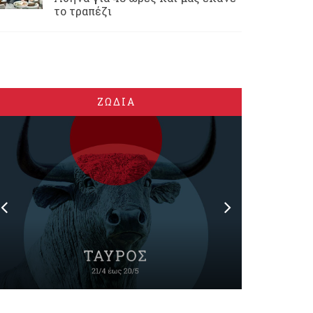
το τραπέζι
ΖΩΔΙΑ