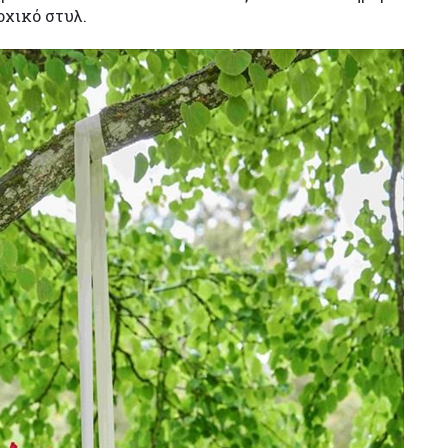
οχικό στυλ.