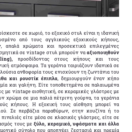
ρίσκεστε σε χωριό, το εξοχικό στυλ είναι η ιδανική
υσμένο από τους αγγλικούς εξοχικούς κήπους,
ν, απαλά χρώματα και προσεκτικά επιλεγμένες
οσμητικά σε vintage στυλ μπορούν να
αξιοποιηθούν
ing),
προσδίδοντας στους κήπους και τους
ική ατμόσφαιρα. Τα γεράνια ταιριάζουν ιδανικά σε
πλούσια ανθοφορία τους ενισχύουν τη ζωντάνια του
άθα και ρουστίκ έπιπλα
, δημιουργούν έναν κήπο
μία και γαλήνη. Είτε τοποθετημένα σε παλαιωμένα
ς με vintage αισθητική, σε κεραμικές γλάστρες με
ν χρώμα σε μια παλιά πέτρινη γούρνα, τα γεράνια
κούς κήπους. Η εξοχική τους αίσθηση μπορεί να
ιού. Σε περβάζια παραθύρων, στην κουζίνα ή το
πινελιές είτε μέσα σε κλασικές γλάστρες, είτε σε
υασμός τους με
ξύλο, κεραμικά, υφάσματα και άλλα
μονικό σύνολο που αποπνέει ζεστασιά και ηρεμία