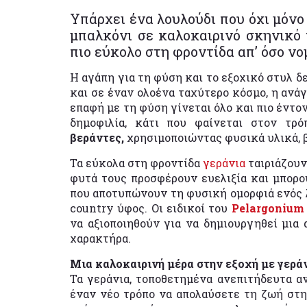
Υπάρχει ένα λουλούδι που όχι μόνο
μπαλκόνι σε καλοκαιρινό σκηνικό 
πιο εύκολο στη φροντίδα απ’ όσο νο
Η αγάπη για τη φύση και το εξοχικό στυλ δ
και σε έναν ολοένα ταχύτερο κόσμο, η ανά
επαφή με τη φύση γίνεται όλο και πιο έντο
δημοφιλία, κάτι που φαίνεται στον τ
βεράντες,
χρησιμοποιώντας φυσικά υλικά, β
Τα εύκολα στη φροντίδα
γεράνια
ταιριάζουν
φυτά τους προσφέρουν ευελιξία και μπορ
που αποτυπώνουν τη φυσική ομορφιά ενός λ
country ύφος. Οι ειδικοί του
Pelargonium 
να αξιοποιηθούν για να δημιουργηθεί μια
χαρακτήρα.
Μια καλοκαιρινή μέρα στην εξοχή με γερά
Τα γεράνια, τοποθετημένα ανεπιτήδευτα α
έναν νέο τρόπο να απολαύσετε τη ζωή στη