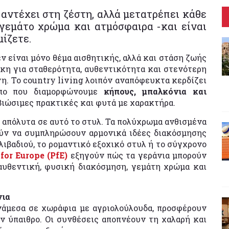
 αντέχει στη ζέστη, αλλά μετατρέπει κάθε
γεμάτο χρώμα και ατμόσφαιρα -και είναι
μίζετε.
εν είναι μόνο θέμα αισθητικής, αλλά και στάση ζωής
γκη για σταθερότητα, αυθεντικότητα και στενότερη
νη. Το country living λοιπόν αναπόφευκτα κερδίζει
ρόπο που διαμορφώνουμε
κήπους, μπαλκόνια και
ιώσιμες πρακτικές και φυτά με χαρακτήρα.
 απόλυτα σε αυτό το στυλ. Τα πολύχρωμα ανθισμένα
ούν να συμπληρώσουν αρμονικά ιδέες διακόσμησης
ιβαδιού, το ρομαντικό εξοχικό στυλ ή το σύγχρονο
for Europe (PfE)
εξηγούν πώς τα γεράνια μπορούν
 αυθεντική, φυσική διακόσμηση, γεμάτη χρώμα και
νια
νάμεσα σε χωράφια με αγριολούλουδα, προσφέρουν
ν ύπαιθρο. Οι συνθέσεις αποπνέουν τη χαλαρή και