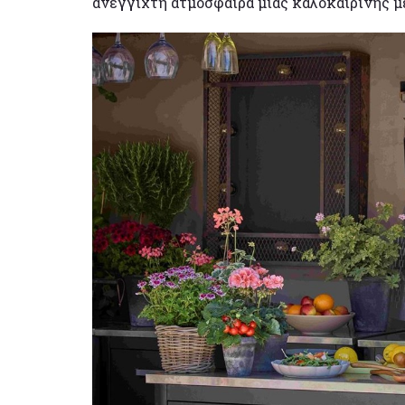
ανέγγιχτη ατμόσφαιρα μιας καλοκαιρινής μ