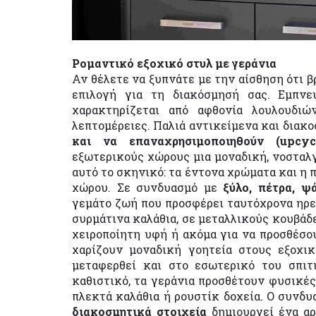
Ρομαντικό εξοχικό στυλ με γεράνια
Αν θέλετε να ξυπνάτε με την αίσθηση ότι β
επιλογή για τη διακόσμησή σας. Εμπνε
χαρακτηρίζεται από αφθονία λουλουδιώ
λεπτομέρειες. Παλιά αντικείμενα και διακ
και να επαναχρησιμοποιηθούν (upcycl
εξωτερικούς χώρους μια μοναδική, νοσταλγ
αυτό το σκηνικό: τα έντονα χρώματα και η 
χώρου. Σε συνδυασμό με
ξύλο, πέτρα, ψ
γεμάτο ζωή που προσφέρει ταυτόχρονα ηρε
συρμάτινα καλάθια, σε μεταλλικούς κουβάδε
χειροποίητη υφή ή ακόμα για να προσθέσου
χαρίζουν μοναδική γοητεία στους εξοχι
μεταφερθεί και στο εσωτερικό του σπιτ
καθιστικό, τα γεράνια προσθέτουν φυσικές 
πλεκτά καλάθια ή ρουστίκ δοχεία. Ο συνδ
διακοσμητικά στοιχεία
δημιουργεί ένα αρ